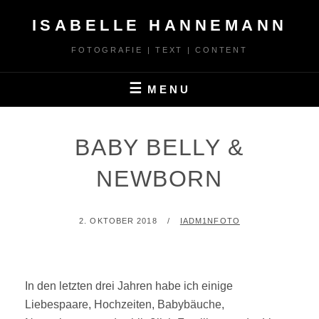
Skip
ISABELLE HANNEMANN
to
content
FOTOGRAFIE | TEXT | CONTENT
MENU
BABY BELLY &
NEWBORN
POSTED
BY
2. OKTOBER 2018
IADM1NFOTO
ON
In den letzten drei Jahren habe ich einige
Liebespaare, Hochzeiten, Babybäuche,