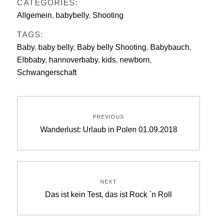
CATEGORIES:
Allgemein
,
babybelly
,
Shooting
TAGS:
Baby
,
baby belly
,
Baby belly Shooting
,
Babybauch
,
Elbbaby
,
hannoverbaby
,
kids
,
newborn
,
Schwangerschaft
Beitragsnavigation
PREVIOUS
Previous
Wanderlust: Urlaub in Polen 01.09.2018
post:
NEXT
Next
Das ist kein Test, das ist Rock `n Roll
post: