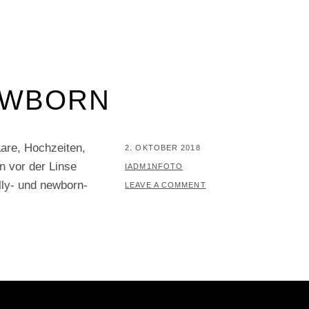
EWBORN
aare, Hochzeiten,
POSTED
2. OKTOBER 2018
n vor der Linse
ON
BY
IADM1NFOTO
lly- und newborn-
LEAVE A COMMENT