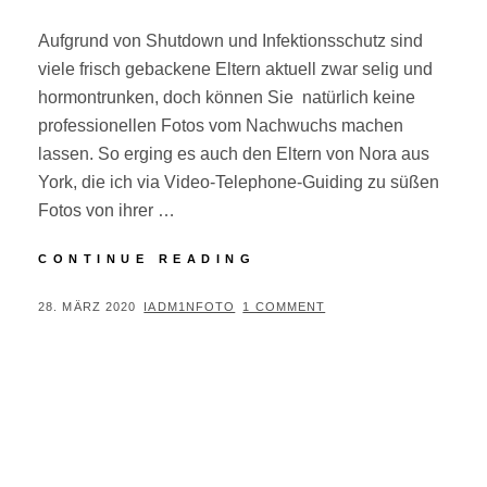
Aufgrund von Shutdown und Infektionsschutz sind
viele frisch gebackene Eltern aktuell zwar selig und
hormontrunken, doch können Sie natürlich keine
professionellen Fotos vom Nachwuchs machen
lassen. So erging es auch den Eltern von Nora aus
York, die ich via Video-Telephone-Guiding zu süßen
Fotos von ihrer …
NEWBORN:
CONTINUE READING
SHOOTING
VIA
POSTED
BY
28. MÄRZ 2020
IADM1NFOTO
1 COMMENT
VIDEOPHONIE
ON