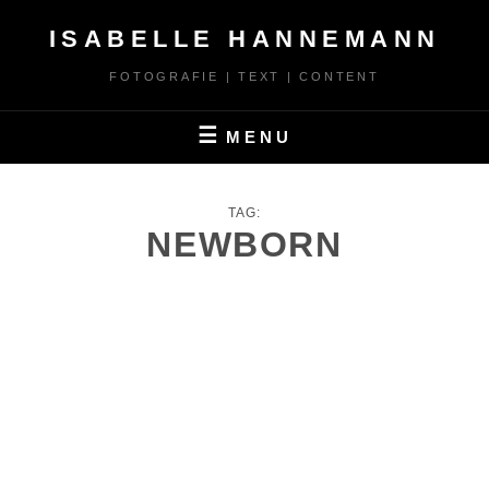
Skip
ISABELLE HANNEMANN
to
content
FOTOGRAFIE | TEXT | CONTENT
MENU
TAG:
NEWBORN