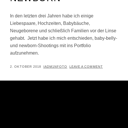
In den letzten drei Jahren habe ich einige
Liebespaare, Hochzeiten, Babybäuche,
Neugeborene und schließlich Familien vor der Linse
gehabt. Jetzt habe ich mich entschieden, baby-belly-
und newborn-Shootings mit ins Portfolio
aufzunehmen.
POSTED
BY
2. OKTOBER 2018
IADM1NFOTO
LEAVE A COMMENT
ON