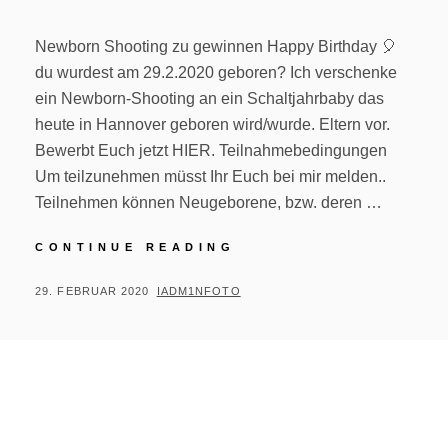
Newborn Shooting zu gewinnen Happy Birthday 🎈
du wurdest am 29.2.2020 geboren? Ich verschenke
ein Newborn-Shooting an ein Schaltjahrbaby das
heute in Hannover geboren wird/wurde. Eltern vor.
Bewerbt Euch jetzt HIER. Teilnahmebedingungen
Um teilzunehmen müsst Ihr Euch bei mir melden..
Teilnehmen können Neugeborene, bzw. deren …
NEWBORNSHOOTING
CONTINUE READING
–
VERLOSUNG
POSTED
BY
29. FEBRUAR 2020
IADM1NFOTO
ON