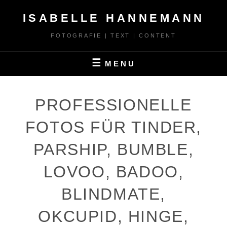
Skip
ISABELLE HANNEMANN
to
content
FOTOGRAFIE | TEXT | CONTENT
MENU
PROFESSIONELLE
FOTOS FÜR TINDER,
PARSHIP, BUMBLE,
LOVOO, BADOO,
BLINDMATE,
OKCUPID, HINGE,