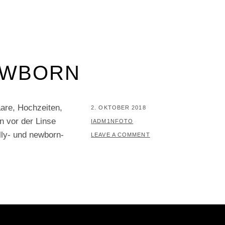
EWBORN
aare, Hochzeiten,
POSTED
2. OKTOBER 2018
n vor der Linse
ON
BY
IADM1NFOTO
lly- und newborn-
LEAVE A COMMENT