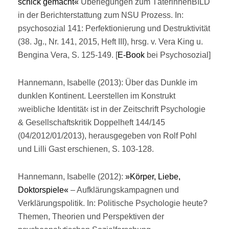
schick gemacht«
Überlegungen zum TäterinnenBILD
in der Berichterstattung zum NSU Prozess. In:
psychosozial 141: Perfektionierung und Destruktivität
(38. Jg., Nr. 141, 2015, Heft III), hrsg. v. Vera King u.
Bengina Vera, S. 125-149. [
E-Book
bei Psychosozial]
Hannemann, Isabelle (2013): Über das Dunkle im
dunklen Kontinent. Leerstellen im Konstrukt
›weibliche Identität‹ ist in der Zeitschrift Psychologie
& Gesellschaftskritik Doppelheft 144/145
(04/2012/01/2013), herausgegeben von Rolf Pohl
und Lilli Gast erschienen, S. 103-128.
Hannemann, Isabelle (2012):
»Körper, Liebe,
Doktorspiele«
– Aufklärungskampagnen und
Verklärungspolitik. In: Politische Psychologie heute?
Themen, Theorien und Perspektiven der