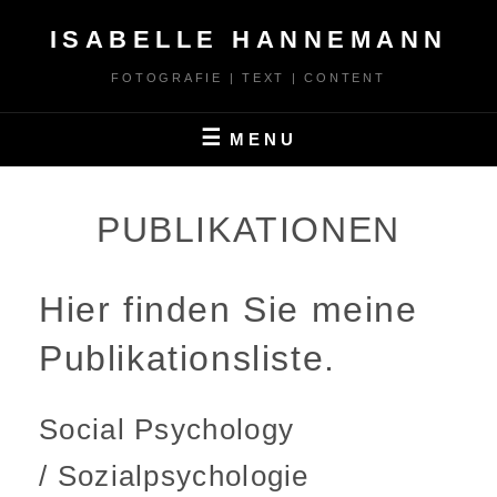
Skip
ISABELLE HANNEMANN
to
content
FOTOGRAFIE | TEXT | CONTENT
MENU
PUBLIKATIONEN
Hier finden Sie meine
Publikationsliste.
Social Psychology
/ Sozialpsychologie