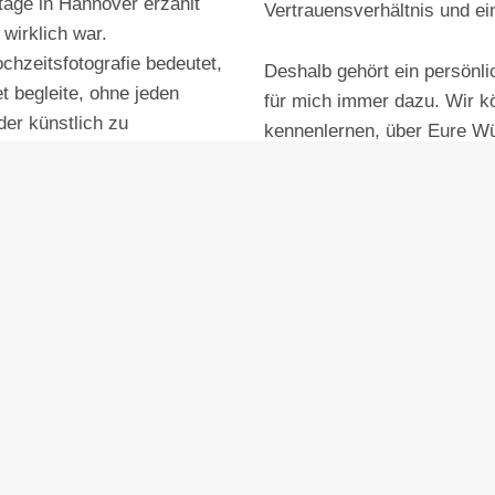
tage in Hannover erzählt
Vertrauensverhältnis und ei
 wirklich war.
hzeitsfotografie bedeutet,
Deshalb gehört ein persönl
t begleite, ohne jeden
für mich immer dazu. Wir k
er künstlich zu
kennenlernen, über Eure W
und gemeinsam herausfind
Hochzeitstag wichtig wird. 
 perfekte Posen. Mir geht
wenn Ihr Euch vor der Kame
ebendige Bilder und eine
oder keine gestellten Bilder
 passt. Mal leise, mal wild,
Konfettikitsch.
Im Vorgespräch klären wir 
ss Ihr Euch in den Bildern
was Euch als Paar aus
welche Momente Euch b
sind
wie viel Begleitung Ihr
ob Getting Ready Fotos