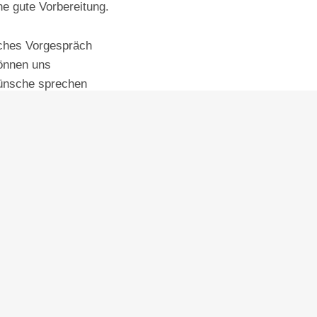
ne gute Vorbereitung.
iches Vorgespräch
önnen uns
ünsche sprechen
en, was an Eurem
Das hilft besonders,
ra unsicher fühlt
 möchtet.
unter anderem:
macht
esonders wichtig
 Euch wünscht
 zur Hochzeit