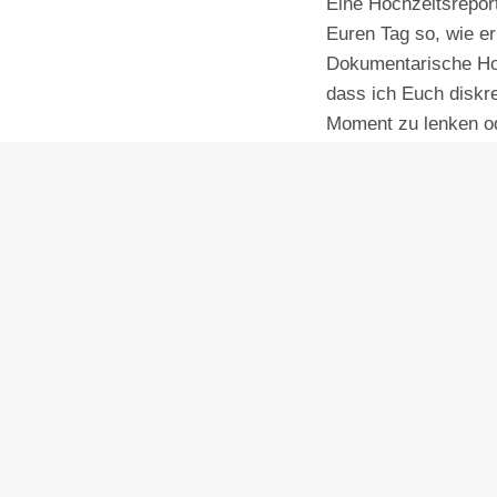
Eine Hochzeitsrepor
Euren Tag so, wie er
Dokumentarische Hoc
dass ich Euch diskre
Moment zu lenken od
überinszenieren.
Mir geht es nicht um
es um echte Nähe, l
Ästhetik, die zu Euch
mal modern, mal mit 
Entscheidend ist, da
wiedererkennt.