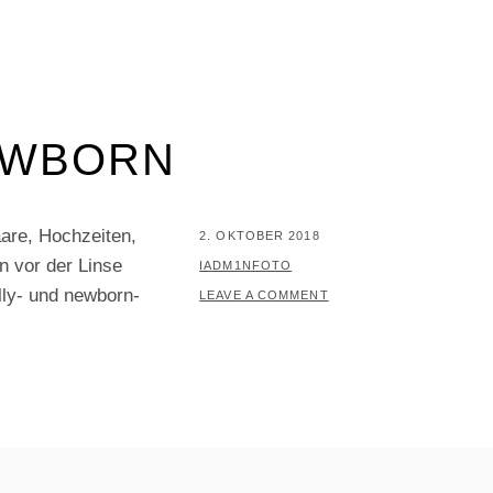
EWBORN
aare, Hochzeiten,
POSTED
2. OKTOBER 2018
n vor der Linse
ON
BY
IADM1NFOTO
lly- und newborn-
LEAVE A COMMENT