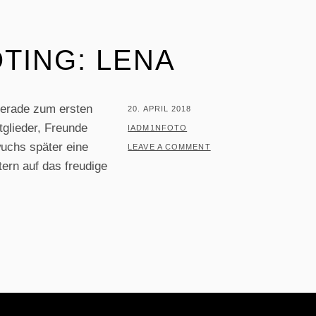
TING: LENA
gerade zum ersten
POSTED
20. APRIL 2018
tglieder, Freunde
ON
BY
IADM1NFOTO
uchs später eine
LEAVE A COMMENT
tern auf das freudige