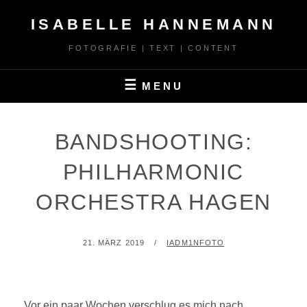
Skip
ISABELLE HANNEMANN
to
content
FOTOGRAFIE | TEXT | CONTENT
MENU
BANDSHOOTING:
PHILHARMONIC
ORCHESTRA HAGEN
POSTED
BY
21. MÄRZ 2019
IADM1NFOTO
ON
Vor ein paar Wochen verschlug es mich nach