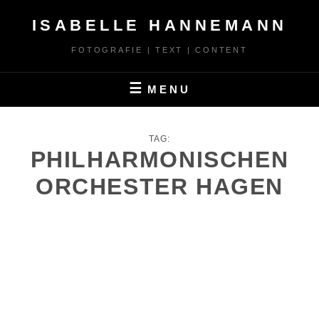
Skip
ISABELLE HANNEMANN
to
content
FOTOGRAFIE | TEXT | CONTENT
MENU
TAG:
PHILHARMONISCHEN
ORCHESTER HAGEN