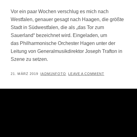
Vor ein paar Wochen verschlug es mich nach
Westfalen, genauer gesagt nach Haagen, die größte
Stadt in Südwestfalen, die als „das Tor zum
Sauerland“ bezeichnet wird. Eingeladen, um
das Philharmonische Orchester Hagen unter der
Leitung von Generalmusikdirektor Joseph Trafton in
Szene zu setzen.
POSTED
BY
21. MÄRZ 2019
IADM1NFOTO
LEAVE A COMMENT
ON