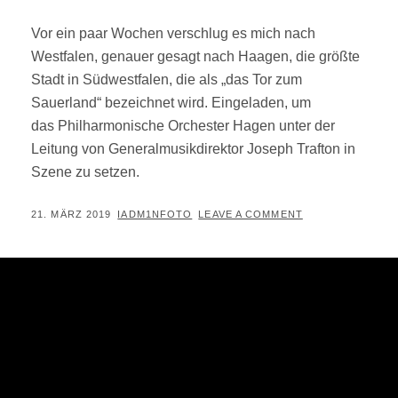
Vor ein paar Wochen verschlug es mich nach
Westfalen, genauer gesagt nach Haagen, die größte
Stadt in Südwestfalen, die als „das Tor zum
Sauerland“ bezeichnet wird. Eingeladen, um
das Philharmonische Orchester Hagen unter der
Leitung von Generalmusikdirektor Joseph Trafton in
Szene zu setzen.
POSTED
BY
21. MÄRZ 2019
IADM1NFOTO
LEAVE A COMMENT
ON