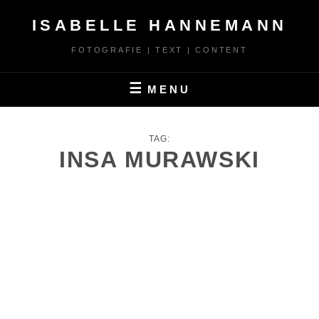
Skip
ISABELLE HANNEMANN
to
content
FOTOGRAFIE | TEXT | CONTENT
MENU
TAG:
INSA MURAWSKI