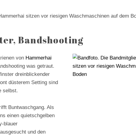
ON
ter, Bandshooting
trienen von
Hammerhai
andshooting was getraut.
finster dreinblickender
etont düsterem Setting sind
e selbst.
trifft Buntwaschgang. Als
uns einen quietschgelben
y-blauer
 ausgesucht und den