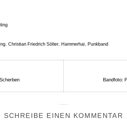
ting
,
,
,
ing
Christian Friedrich Sölter
Hammerhai
Punkband
gation
Next
 Scherben
Bandfoto: 
post:
SCHREIBE EINEN KOMMENTAR