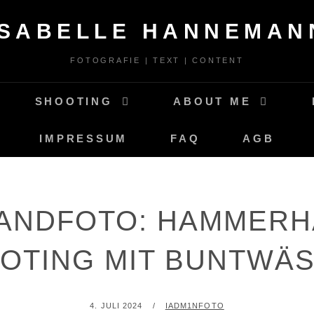
ISABELLE HANNEMAN
FOTOGRAFIE | TEXT | CONTENT
SHOOTING
ABOUT ME
IMPRESSUM
FAQ
AGB
ANDFOTO: HAMMERH
OTING MIT BUNTWÄ
POSTED
BY
4. JULI 2024
IADM1NFOTO