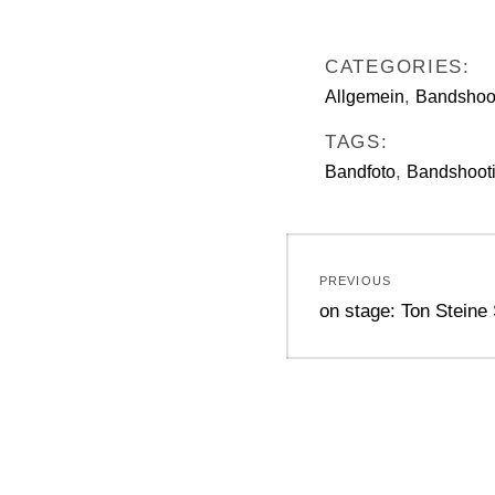
CATEGORIES:
,
Allgemein
Bandshoo
TAGS:
,
Bandfoto
Bandshoot
Beitragsnavi
PREVIOUS
Previous
on stage: Ton Steine
post: