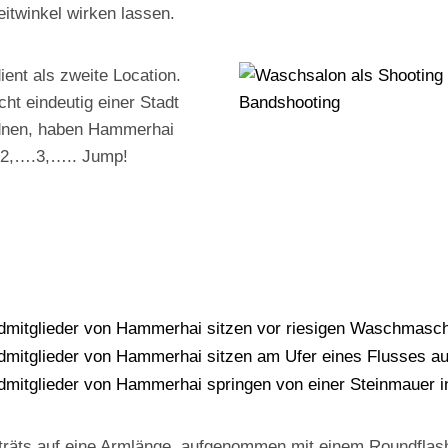
itwinkel wirken lassen.
ient als zweite Location.
cht eindeutig einer Stadt
dnen, haben Hammerhai
 2,….3,….. Jump!
rträts auf eine Armlänge, aufgenommen mit einem Roundflash