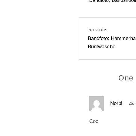
,
Bandfoto
Bandshoot
Beitragsnavi
PREVIOUS
Previous
Bandfoto: Hammerhai
post:
Buntwäsche
One 
s
Norbi
25.
a
g
Cool
t
: