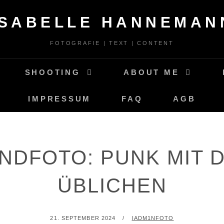
ISABELLE HANNEMAN
FOTOGRAFIE | TEXT | CONTENT
SHOOTING
ABOUT ME
IMPRESSUM
FAQ
AGB
NDFOTO: PUNK MIT 
ÜBLICHEN
POSTED
BY
21. SEPTEMBER 2024
IADM1NFOTO