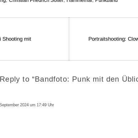
,
,
,
ing
Christian Friedrich Sölter
Hammerhai
Punkband
gation
Next
 Shooting mit
Portraitshooting: Cl
post:
Reply to “Bandfoto: Punk mit den Übli
 September 2024 um 17:49 Uhr