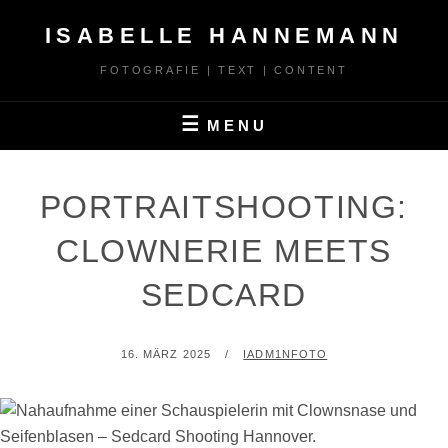
Skip
ISABELLE HANNEMANN
to
content
FOTOGRAFIE | TEXT | CONTENT
MENU
PORTRAITSHOOTING:
CLOWNERIE MEETS
SEDCARD
POSTED
BY
16. MÄRZ 2025
IADM1NFOTO
ON