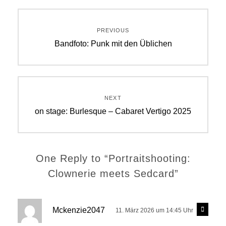
Beitragsnavigation
PREVIOUS
Previous
Bandfoto: Punk mit den Üblichen
post:
NEXT
Next
on stage: Burlesque – Cabaret Vertigo 2025
post:
One Reply to “Portraitshooting:
Clownerie meets Sedcard”
s
R
Mckenzie2047
11. März 2026 um 14:45 Uhr
e
a