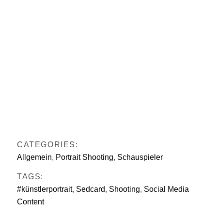
Zirkuspädagogin, Jugendcoach, Autorin &
Schauspielerin.
Seit 2009 tritt sie als Clown Utz oder Fräulein
Frost auf und gibt Workshops in Clownerie,
Theater und Zirkus. Sie sammelte
und
Die Wilden Kerle
Filmerfahrung bei
Grundlagentraining
veröffentlichte
im Auer Verlag.
Schauspieltechnik
2020 rettete sie einen Kostümfundus und
tut.de
gründete mit das TPZ Hannover. Quelle:
CATEGORIES:
Allgemein
,
Portrait Shooting
,
Schauspieler
TAGS:
#künstlerportrait
,
Sedcard
,
Shooting
,
Social Media
Content