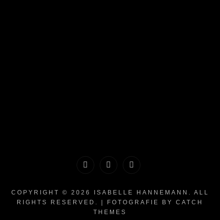
Historie
Einwilligungen
Privatsphäre-
der
widerrufen
Einstellungen
COPYRIGHT © 2026
ISABELLE HANNEMANN
. ALL
RIGHTS RESERVED. | FOTOGRAFIE BY
CATCH
Privatsphäre-
ändern
THEMES
Einstellungen