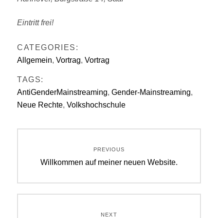
Eintritt frei!
CATEGORIES:
Allgemein
,
Vortrag
,
Vortrag
TAGS:
AntiGenderMainstreaming
,
Gender-Mainstreaming
,
Neue Rechte
,
Volkshochschule
Beitragsnavigation
PREVIOUS
Previous
Willkommen auf meiner neuen Website.
post:
NEXT