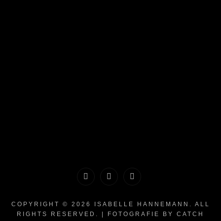
Historie
Einwilligungen
Privatsphäre-
der
widerrufen
Einstellungen
COPYRIGHT © 2026
ISABELLE HANNEMANN
. ALL
RIGHTS RESERVED. | FOTOGRAFIE BY
CATCH
Privatsphäre-
ändern