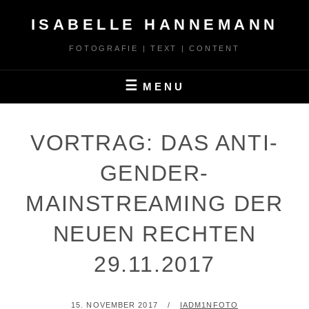
Skip
ISABELLE HANNEMANN
to
content
FOTOGRAFIE | TEXT | CONTENT
MENU
VORTRAG: DAS ANTI-
GENDER-
MAINSTREAMING DER
NEUEN RECHTEN
29.11.2017
POSTED
BY
15. NOVEMBER 2017
IADM1NFOTO