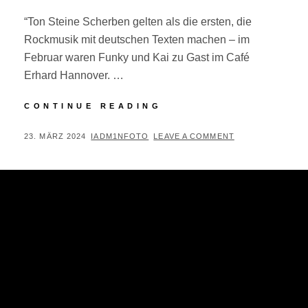
“Ton Steine Scherben gelten als die ersten, die
Rockmusik mit deutschen Texten machen – im
Februar waren Funky und Kai zu Gast im Café
Erhard Hannover. …
ON
CONTINUE READING
STAGE:
TON
POSTED
BY
23. MÄRZ 2024
IADM1NFOTO
LEAVE A COMMENT
STEINE
ON
SCHERBEN