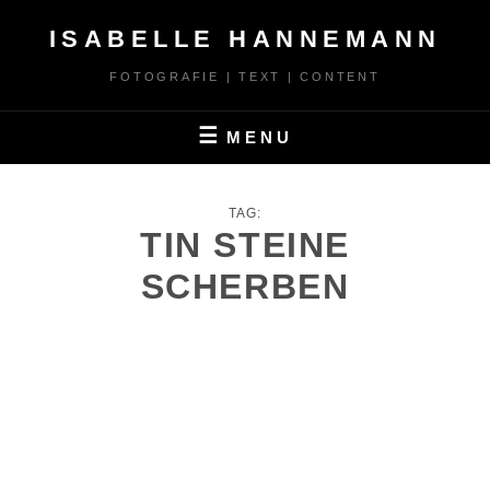
Skip
ISABELLE HANNEMANN
to
content
FOTOGRAFIE | TEXT | CONTENT
MENU
TAG:
TIN STEINE
SCHERBEN