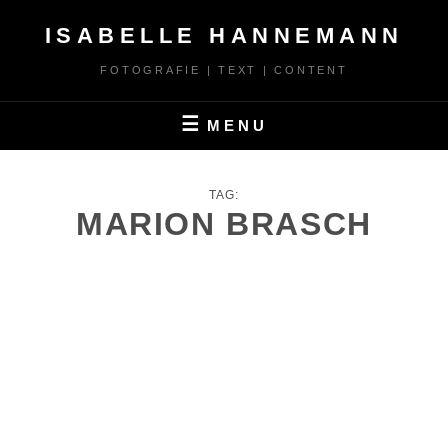
Skip
ISABELLE HANNEMANN
to
content
FOTOGRAFIE | TEXT | CONTENT
MENU
TAG:
MARION BRASCH