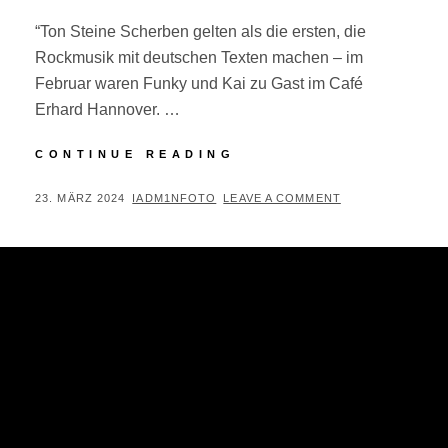
“Ton Steine Scherben gelten als die ersten, die
Rockmusik mit deutschen Texten machen – im
Februar waren Funky und Kai zu Gast im Café
Erhard Hannover. …
ON
CONTINUE READING
STAGE:
TON
POSTED
BY
23. MÄRZ 2024
IADM1NFOTO
LEAVE A COMMENT
STEINE
ON
SCHERBEN