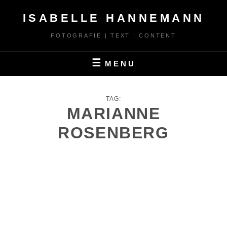
Skip
ISABELLE HANNEMANN
to
content
FOTOGRAFIE | TEXT | CONTENT
MENU
TAG:
MARIANNE
ROSENBERG