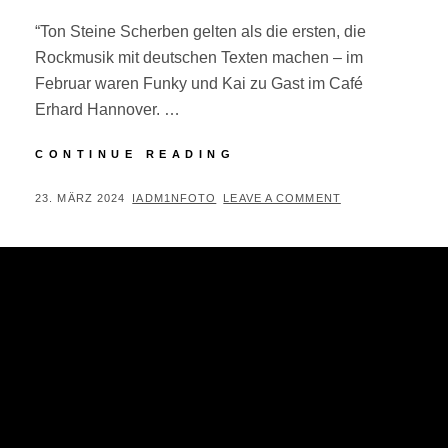
“Ton Steine Scherben gelten als die ersten, die
Rockmusik mit deutschen Texten machen – im
Februar waren Funky und Kai zu Gast im Café
Erhard Hannover. …
ON
CONTINUE READING
STAGE:
TON
POSTED
BY
23. MÄRZ 2024
IADM1NFOTO
LEAVE A COMMENT
STEINE
ON
SCHERBEN