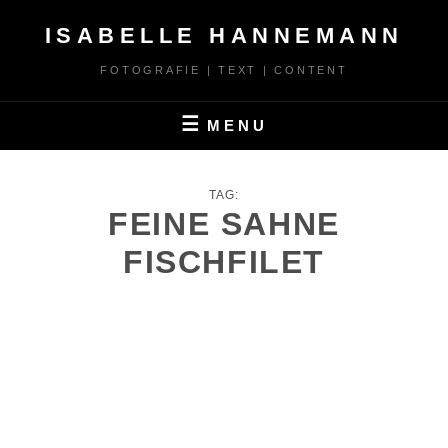
Skip
ISABELLE HANNEMANN
to
content
FOTOGRAFIE | TEXT | CONTENT
MENU
TAG:
FEINE SAHNE
FISCHFILET