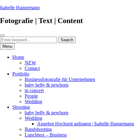
Skip
Isabelle Hannemann
to
content
Fotografie | Text | Content
Search
Search
Search
for:
Menu
Home
NEW
Contact
Portfolio
Businessfotografie für Unternehmen
baby belly & newborn
in concert
People
Wedding
Shooting
baby belly & newborn
Wedding
Angebot Hochzeit anfragen | Isabelle Hannemann
Bandshooting
Lunchbox – Business