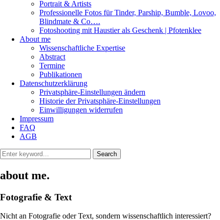
Portrait & Artists
Professionelle Fotos für Tinder, Parship, Bumble, Lovoo,
Blindmate & Co….
Fotoshooting mit Haustier als Geschenk | Pfotenklee
About me
Wissenschaftliche Expertise
Abstract
Termine
Publikationen
Datenschutzerklärung
Privatsphäre-Einstellungen ändern
Historie der Privatsphäre-Einstellungen
Einwilligungen widerrufen
Impressum
FAQ
AGB
Search
Search
for:
about me.
Fotografie & Text
Nicht an Fotografie oder Text, sondern wissenschaftlich interessiert?