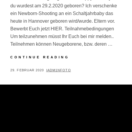
du wurdest am 29.2.2020 geboren? Ich verschenke
ein Newborn-Shooting an ein Schaltjahrbaby das
heute in Hannover geboren wird/wurde. Eltern vor.
Bewerbt Euch jetzt HIER. Teilnahmebedingungen
Um teilzunehmen müsst Ihr Euch bei mir melden..
Teilnehmen können Neugeborene, bzw. deren …
NEWBORNSHOOTING
CONTINUE READING
–
VERLOSUNG
POSTED
BY
29. FEBRUAR 2020
IADM1NFOTO
ON