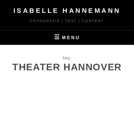
Skip
ISABELLE HANNEMANN
to
content
FOTOGRAFIE | TEXT | CONTENT
MENU
TAG:
THEATER HANNOVER