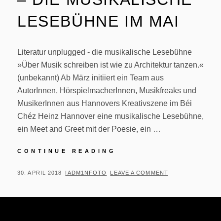
LESEBÜHNE IM MAI
Literatur unplugged - die musikalische Lesebühne
»Über Musik schreiben ist wie zu Architektur tanzen.«
(unbekannt) Ab März initiiert ein Team aus
AutorInnen, HörspielmacherInnen, Musikfreaks und
MusikerInnen aus Hannovers Kreativszene im Béi
Chéz Heinz Hannover eine musikalische Lesebühne,
ein Meet and Greet mit der Poesie, ein …
LESUNG:
CONTINUE READING
TEXTE,
TÖNE,
POSTED
BY
30. APRIL 2018
IADM1NFOTO
LEAVE A COMMENT
SENSATIONEN
ON
–
DIE
MUSIKALISCHE
LESEBÜHNE