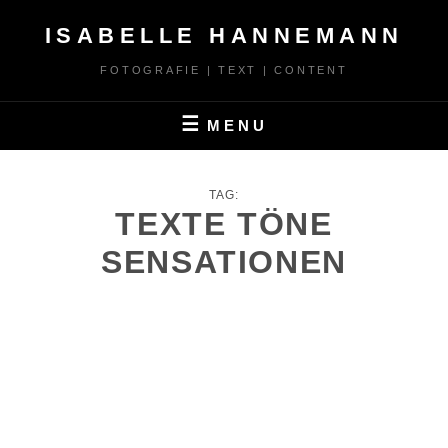
Skip
ISABELLE HANNEMANN
to
content
FOTOGRAFIE | TEXT | CONTENT
MENU
TAG:
TEXTE TÖNE
SENSATIONEN