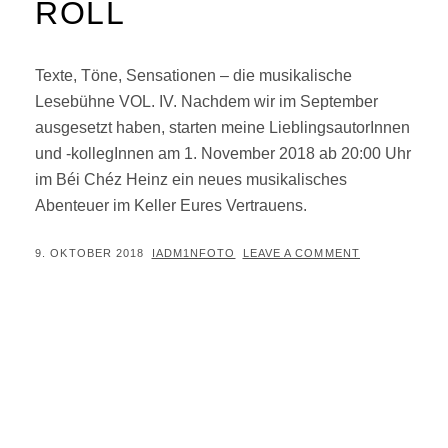
ROLL
Texte, Töne, Sensationen – die musikalische
Lesebühne VOL. IV. Nachdem wir im September
ausgesetzt haben, starten meine LieblingsautorInnen
und -kollegInnen am 1. November 2018 ab 20:00 Uhr
im Béi Chéz Heinz ein neues musikalisches
Abenteuer im Keller Eures Vertrauens.
POSTED
BY
9. OKTOBER 2018
IADM1NFOTO
LEAVE A COMMENT
ON