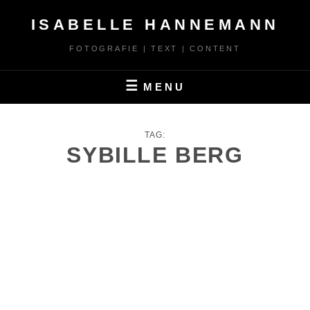
Skip
ISABELLE HANNEMANN
to
content
FOTOGRAFIE | TEXT | CONTENT
MENU
TAG:
SYBILLE BERG