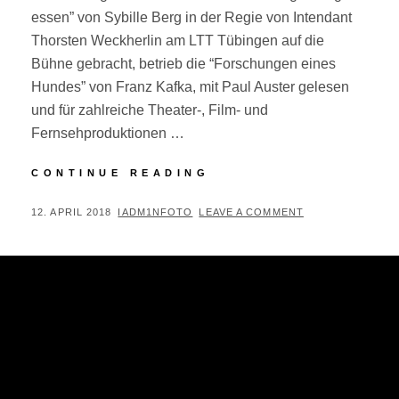
essen” von Sybille Berg in der Regie von Intendant
Thorsten Weckherlin am LTT Tübingen auf die
Bühne gebracht, betrieb die “Forschungen eines
Hundes” von Franz Kafka, mit Paul Auster gelesen
und für zahlreiche Theater-, Film- und
Fernsehproduktionen …
SEDCARD-
CONTINUE READING
SHOOTING:
MARTIN
POSTED
BY
12. APRIL 2018
IADM1NFOTO
LEAVE A COMMENT
BRINGMANN
ON