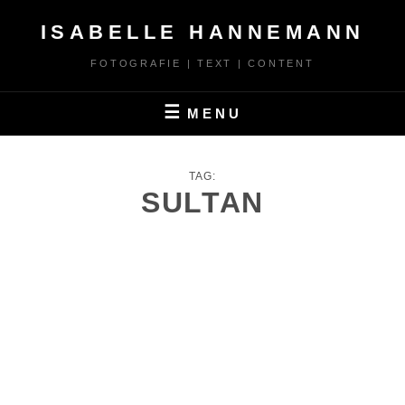
Skip
ISABELLE HANNEMANN
to
content
FOTOGRAFIE | TEXT | CONTENT
MENU
TAG:
SULTAN