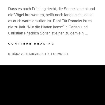
Dass es nach Frühling riecht, die Sonne scheint und
die Vögel irre werden, heißt noch lange nicht, dass
es auch warm draußen ist. Pah! Für Portraits ist es
nie zu kalt. ‘Nur die Harten komm`in Garten’ und
Christian Friedrich Sölter ist einer, zu dem ein …
KÜNSTLERPORTRAIT:
CONTINUE READING
CHRISTIAN
FRIEDRICH
POSTED
BY
8. MÄRZ 2018
IADM1NFOTO
1 COMMENT
SÖLTER
ON