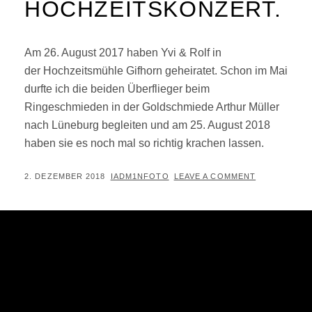
HOCHZEITSKONZERT.
Am 26. August 2017 haben Yvi & Rolf in
der Hochzeitsmühle Gifhorn geheiratet. Schon im Mai
durfte ich die beiden Überflieger beim
Ringeschmieden in der Goldschmiede Arthur Müller
nach Lüneburg begleiten und am 25. August 2018
haben sie es noch mal so richtig krachen lassen.
POSTED
BY
2. DEZEMBER 2018
IADM1NFOTO
LEAVE A COMMENT
ON