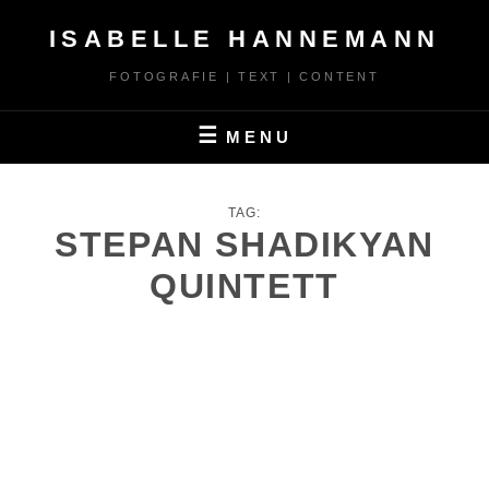
Skip
ISABELLE HANNEMANN
to
content
FOTOGRAFIE | TEXT | CONTENT
MENU
TAG:
STEPAN SHADIKYAN
QUINTETT