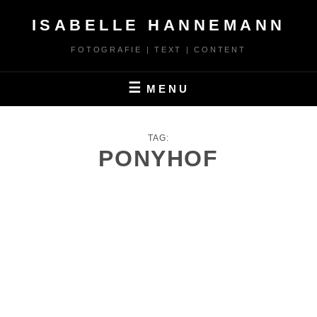
Skip
ISABELLE HANNEMANN
to
content
FOTOGRAFIE | TEXT | CONTENT
MENU
TAG:
PONYHOF