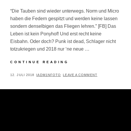
“Die Tauben sind wieder unterwegs. Norm und Micro
haben die Federn gespitzt und werden keine lassen
sondern denselbigen das Fliegen lehren.” [FB] Das
Leben ist kein Ponyhof! Und erst recht keine
Eisbahn. Oder doch? Punk ist dead, Schlager nicht
totzukriegen und 2018 nur ‘ne neue …
BANDSHOOTING:
CONTINUE READING
ABSTÜRZENDE
BRIEFTAUBEN
POSTED
BY
12. JULI 2018
IADM1NFOTO
LEAVE A COMMENT
ON