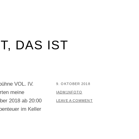
T, DAS IST
bühne VOL. IV.
POSTED
9. OKTOBER 2018
rten meine
ON
BY
IADM1NFOTO
ber 2018 ab 20:00
LEAVE A COMMENT
enteuer im Keller