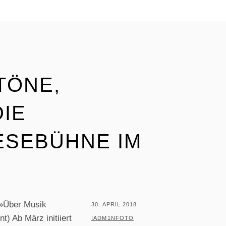
TÖNE,
DIE
ESEBÜHNE IM
 »Über Musik
POSTED
30. APRIL 2018
t) Ab März initiiert
ON
BY
IADM1NFOTO