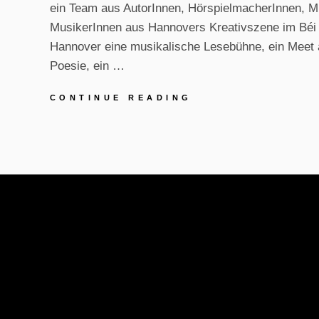
ein Team aus AutorInnen, HörspielmacherInnen, M
MusikerInnen aus Hannovers Kreativszene im Béi
Hannover eine musikalische Lesebühne, ein Meet 
Poesie, ein …
LESUNG:
CONTINUE READING
TEXTE,
TÖNE,
SENSATIONEN
–
DIE
MUSIKALISCHE
LESEBÜHNE
IM
MAI