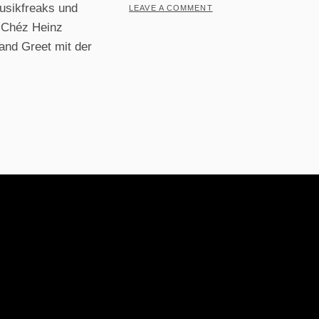
usikfreaks und
LEAVE A COMMENT
 Chéz Heinz
and Greet mit der