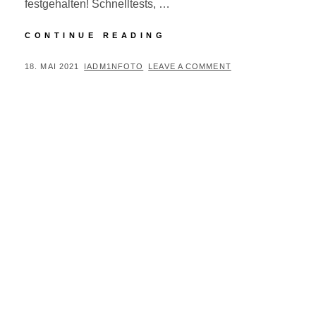
festgehalten! Schnelltests, …
BABYBELLY:
CONTINUE READING
WELCOME
SPRING
POSTED
BY
18. MAI 2021
IADM1NFOTO
LEAVE A COMMENT
ON