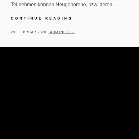
Teilnehmen können Neugeborene, bzw. deren …
NEWBORNSHOOTING
CONTINUE READING
–
VERLOSUNG
POSTED
BY
29. FEBRUAR 2020
IADM1NFOTO
ON