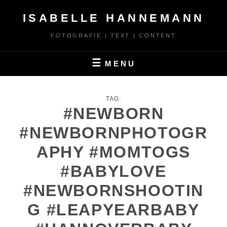
Skip
ISABELLE HANNEMANN
to
content
FOTOGRAFIE | TEXT | CONTENT
MENU
TAG:
#NEWBORN
#NEWBORNPHOTOGR
APHY #MOMTOGS
#BABYLOVE
#NEWBORNSHOOTIN
G #LEAPYEARBABY