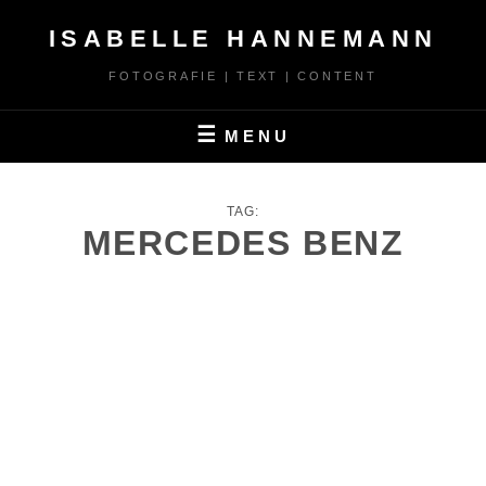
Skip
ISABELLE HANNEMANN
to
content
FOTOGRAFIE | TEXT | CONTENT
MENU
TAG:
MERCEDES BENZ