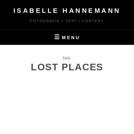
Skip
ISABELLE HANNEMANN
to
content
FOTOGRAFIE | TEXT | CONTENT
MENU
TAG:
LOST PLACES