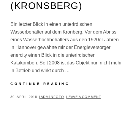
(KRONSBERG)
Ein letzter Blick in einen unterirdischen
Wasserbehälter auf dem Kronberg. Vor dem Abriss
eines Wasserhochbehälters aus den 1920er Jahren
in Hannover gewährte mir der Energieversorger
enercity einen Blick in die unterirdischen
Katakomben. Seit 2008 ist das Objekt nun nicht mehr
in Betrieb und wirkt durch …
LOST
CONTINUE READING
PLACES:
UNTER.
POSTED
BY
30. APRIL 2018
IADM1NFOTO
LEAVE A COMMENT
IRDISCH.
ON
INDUSTRIE.
(KRONSBERG)