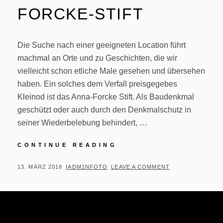
FORCKE-STIFT
Die Suche nach einer geeigneten Location führt
machmal an Orte und zu Geschichten, die wir
vielleicht schon etliche Male gesehen und übersehen
haben. Ein solches dem Verfall preisgegebes
Kleinod ist das Anna-Forcke Stift. Als Baudenkmal
geschützt oder auch durch den Denkmalschutz in
seiner Wiederbelebung behindert, …
LOST
CONTINUE READING
PLACES:
ANNA-
POSTED
BY
13. MÄRZ 2018
IADM1NFOTO
LEAVE A COMMENT
FORCKE-
ON
STIFT