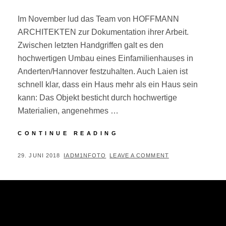
Im November lud das Team von HOFFMANN
ARCHITEKTEN zur Dokumentation ihrer Arbeit.
Zwischen letzten Handgriffen galt es den
hochwertigen Umbau eines Einfamilienhauses in
Anderten/Hannover festzuhalten. Auch Laien ist
schnell klar, dass ein Haus mehr als ein Haus sein
kann: Das Objekt besticht durch hochwertige
Materialien, angenehmes …
ARCHITEKTURFOTOG
CONTINUE READING
–
NICHT
POSTED
BY
29. JUNI 2018
IADM1NFOTO
LEAVE A COMMENT
NUR
ON
EIN
HAUS.