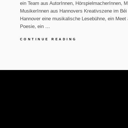
ein Team aus AutorInnen, HörspielmacherInnen, M
MusikerInnen aus Hannovers Kreativszene im Béi
Hannover eine musikalische Lesebühne, ein Meet 
Poesie, ein …
LESUNG:
CONTINUE READING
TEXTE,
TÖNE,
SENSATIONEN
–
DIE
MUSIKALISCHE
LESEBÜHNE
IM
MAI