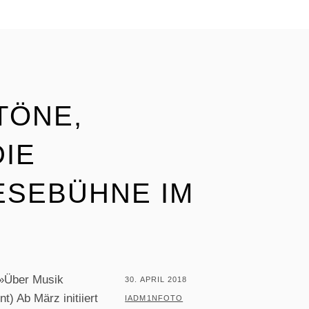
TÖNE,
DIE
ESEBÜHNE IM
 »Über Musik
POSTED
30. APRIL 2018
t) Ab März initiiert
ON
BY
IADM1NFOTO