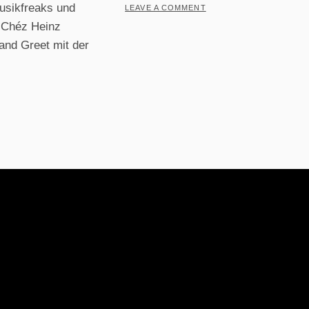
usikfreaks und
LEAVE A COMMENT
 Chéz Heinz
and Greet mit der