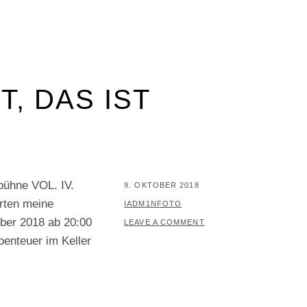
T, DAS IST
bühne VOL. IV.
POSTED
9. OKTOBER 2018
rten meine
ON
BY
IADM1NFOTO
ber 2018 ab 20:00
LEAVE A COMMENT
enteuer im Keller