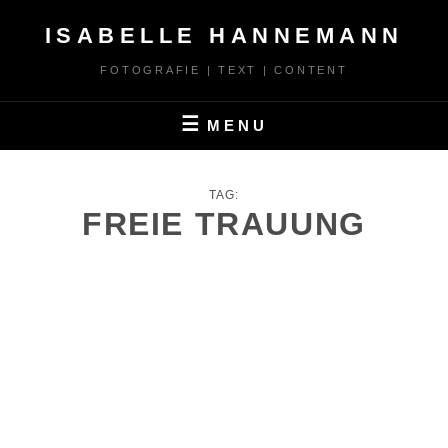
Skip
ISABELLE HANNEMANN
to
content
FOTOGRAFIE | TEXT | CONTENT
MENU
TAG:
FREIE TRAUUNG