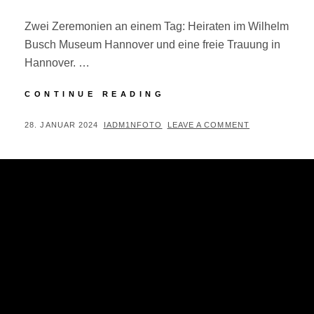
Zwei Zeremonien an einem Tag: Heiraten im Wilhelm
Busch Museum Hannover und eine freie Trauung in
Hannover. …
WEDDING:
CONTINUE READING
ZWEI
HOCHZEITEN
POSTED
BY
28. JANUAR 2024
IADM1NFOTO
LEAVE A COMMENT
AN
ON
EINEM
TAG