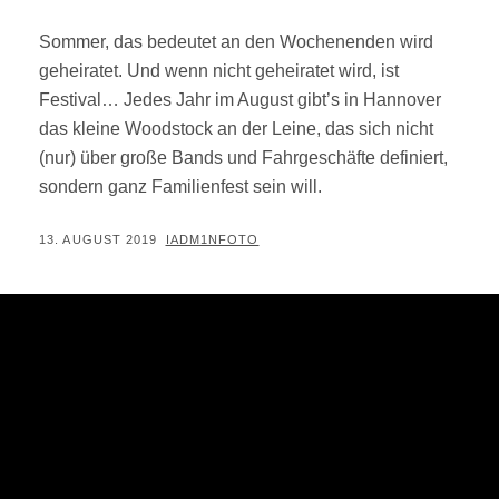
Sommer, das bedeutet an den Wochenenden wird
geheiratet. Und wenn nicht geheiratet wird, ist
Festival… Jedes Jahr im August gibt’s in Hannover
das kleine Woodstock an der Leine, das sich nicht
(nur) über große Bands und Fahrgeschäfte definiert,
sondern ganz Familienfest sein will.
POSTED
BY
13. AUGUST 2019
IADM1NFOTO
ON