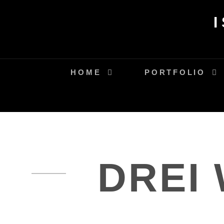
Skip
to
content
HOME
PORTFOLIO
DREI