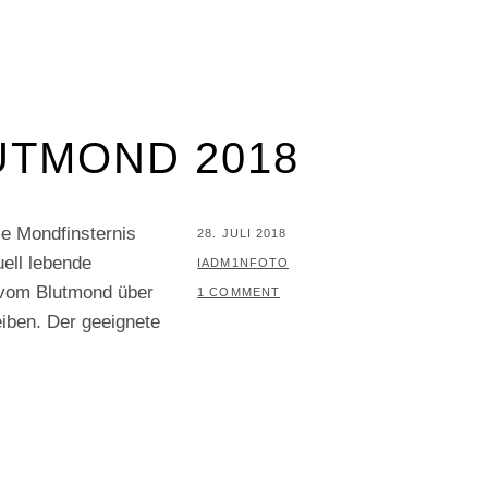
UTMOND 2018
le Mondfinsternis
POSTED
28. JULI 2018
uell lebende
ON
BY
IADM1NFOTO
r vom Blutmond über
1 COMMENT
iben. Der geeignete