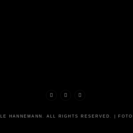
Historie
Einwilligungen
Privatsphäre-
der
widerrufen
Einstellungen
LLE HANNEMANN
. ALL RIGHTS RESERVED. | FOT
Privatsphäre-
ändern
Einstellungen