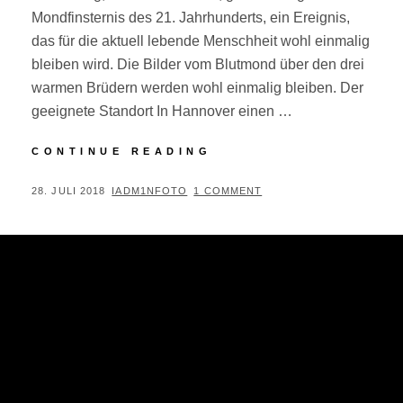
Mondfinsternis des 21. Jahrhunderts, ein Ereignis,
das für die aktuell lebende Menschheit wohl einmalig
bleiben wird. Die Bilder vom Blutmond über den drei
warmen Brüdern werden wohl einmalig bleiben. Der
geeignete Standort In Hannover einen …
FOTOGRAFIE:
CONTINUE READING
BLUTMOND
2018
POSTED
BY
28. JULI 2018
IADM1NFOTO
1 COMMENT
ON