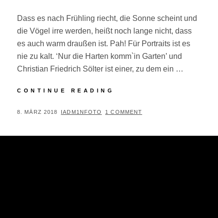
Dass es nach Frühling riecht, die Sonne scheint und
die Vögel irre werden, heißt noch lange nicht, dass
es auch warm draußen ist. Pah! Für Portraits ist es
nie zu kalt. ‘Nur die Harten komm`in Garten’ und
Christian Friedrich Sölter ist einer, zu dem ein …
KÜNSTLERPORTRAIT:
CONTINUE READING
CHRISTIAN
FRIEDRICH
POSTED
BY
8. MÄRZ 2018
IADM1NFOTO
1 COMMENT
SÖLTER
ON