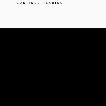
KÜNSTLERPORTRA
CONTINUE READING
CHRISTIAN
FRIEDRICH
SÖLTER