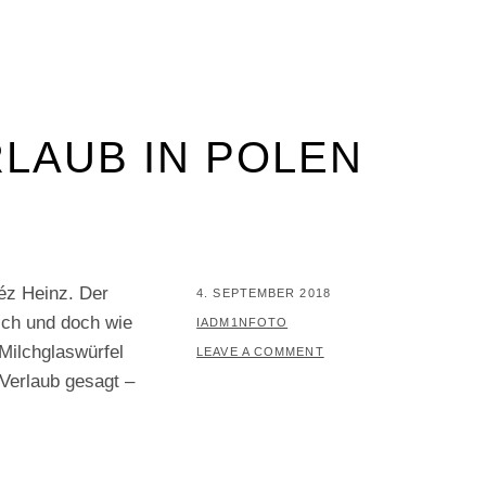
LAUB IN POLEN
éz Heinz. Der
POSTED
4. SEPTEMBER 2018
sch und doch wie
ON
BY
IADM1NFOTO
 Milchglaswürfel
LEAVE A COMMENT
 Verlaub gesagt –