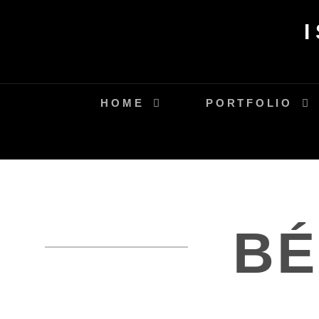
Skip
to
content
HOME
PORTFOLIO
BÉ