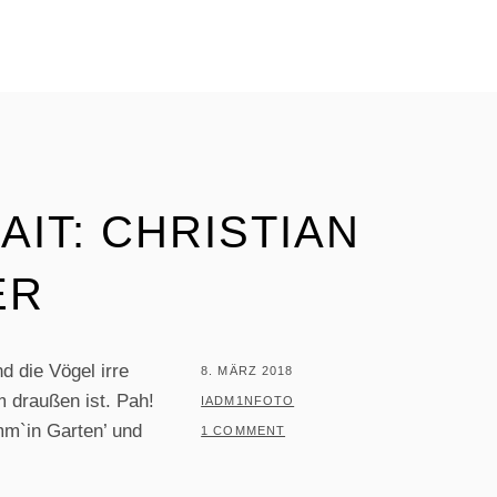
IT: CHRISTIAN
ER
d die Vögel irre
POSTED
8. MÄRZ 2018
 draußen ist. Pah!
ON
BY
IADM1NFOTO
omm`in Garten’ und
1 COMMENT