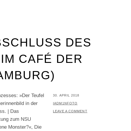
BSCHLUSS DES
IM CAFÉ DER
AMBURG)
zesses: »Der Teufel
POSTED
30. APRIL 2018
rinnenbild in der
ON
BY
IADM1NFOTO
ss. | Das
LEAVE A COMMENT
attung zum NSU
ene Monster?«, Die