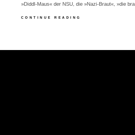
»Diddl-Maus« der NSU, die »Nazi-Braut«, »die b
VORTRAG
CONTINUE READING
ZUM
ABSCHLUSS
DES
NSU
PROZESSES
IM
CAFÉ
DER
ROTEN
FLORA
(HAMBURG)