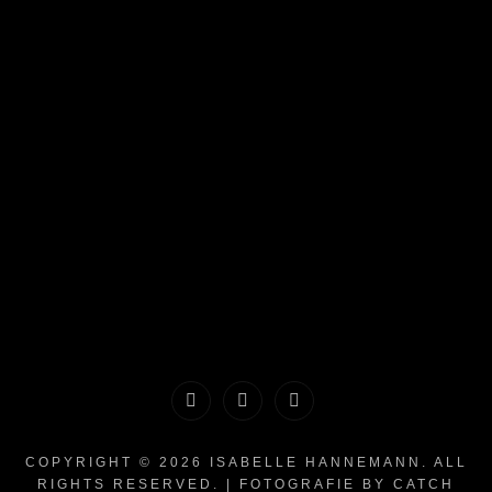
Historie
Einwilligungen
Privatsphäre-
der
widerrufen
Einstellungen
COPYRIGHT © 2026
ISABELLE HANNEMANN
. ALL
RIGHTS RESERVED. | FOTOGRAFIE BY
CATCH
Privatsphäre-
ändern